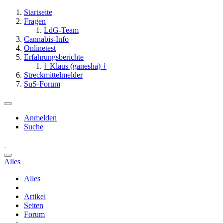
Startseite
Fragen
LdG-Team
Cannabis-Info
Onlinetest
Erfahrungsberichte
† Klaus (ganesha) †
Streckmittelmelder
SuS-Forum
Anmelden
Suche
Alles
Alles
Artikel
Seiten
Forum